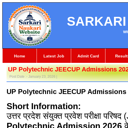
SARKARI
w
Home
Latest Job
Admit Card
Result
UP Polytechnic JEECUP Admissions 20
Post Date :- January 23, 2026 |
UP Polytechnic JEECUP Admissions 
Short Information:
उत्तर प्रदेश संयुक्त प्रवेश परीक्षा पर
Polytechnic Admission 2026
क