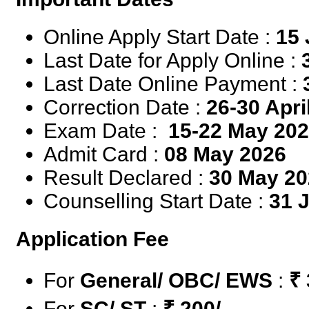
Online Apply Start Date :
15 
Last Date for Apply Online :
3
Last Date Online Payment :
Correction Date :
26-30 Apri
Exam Date :
15-22 May 20
Admit Card :
08 May 2026
Result Declared :
30 May 20
Counselling Start Date :
31 
Application Fee
For
General/ OBC/ EWS
:
₹
For
SC/ ST
:
₹
200/-