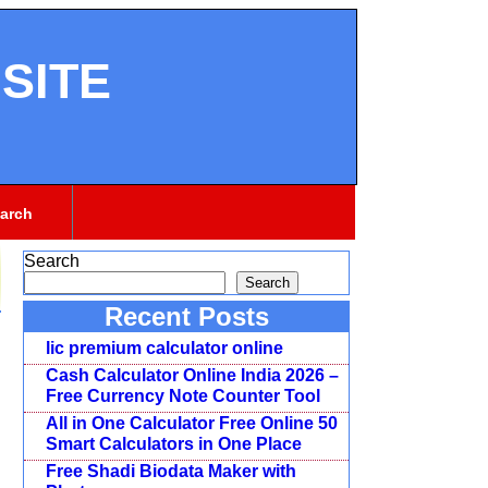
SITE
arch
Search
Search
Recent Posts
lic premium calculator online
Cash Calculator Online India 2026 –
Free Currency Note Counter Tool
All in One Calculator Free Online 50
Smart Calculators in One Place
Free Shadi Biodata Maker with