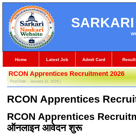
SARKARI
w
Home
Latest Job
Admit Card
Result
RCON Apprentices Recruitment 2026
Post Date :- January 31, 2026 |
RCON Apprentices Recrui
RCON Apprentices Recruitmen
ऑनलाइन आवेदन शुरू