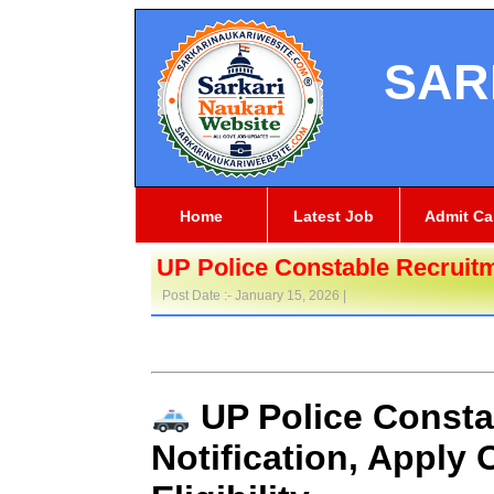
SAR
Home
Latest Job
Admit Ca
UP Police Constable Recruit
Post Date :- January 15, 2026 |
UP Police Consta
Notification, Apply 