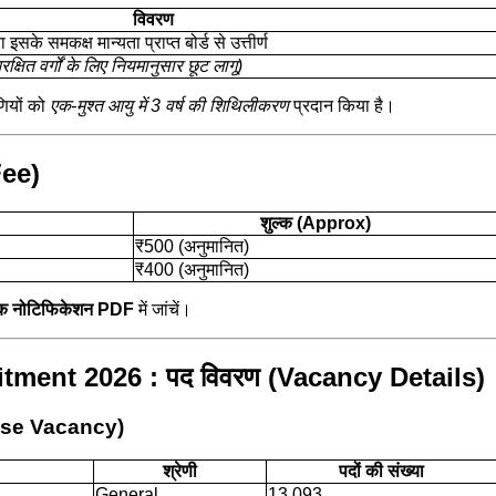
विवरण
के समकक्ष मान्यता प्राप्त बोर्ड से उत्तीर्ण
क्षित वर्गों के लिए नियमानुसार छूट लागू)
णियों को
एक-मुश्त आयु में 3 वर्ष की शिथिलीकरण
प्रदान किया है।
Fee)
शुल्क (Approx)
₹500 (अनुमानित)
₹400 (अनुमानित)
क नोटिफिकेशन PDF
में जांचें।
tment 2026 : पद विवरण (Vacancy Details)
Wise Vacancy)
श्रेणी
पदों की संख्या
General
13,093