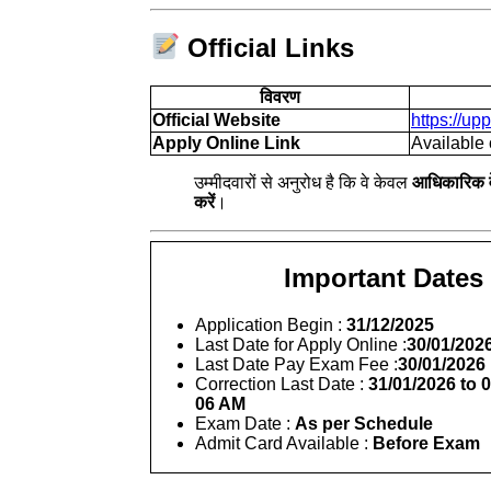
Official Links
विवरण
Official Website
https://up
Apply Online Link
Available 
उम्मीदवारों से अनुरोध है कि वे केवल
आधिकारिक 
करें
।
Important Dates
Application Begin :
31/12/2025
Last Date for Apply Online :
30/01/202
Last Date Pay Exam Fee :
30/01/2026
Correction Last Date :
31/01/2026 to 
06 AM
Exam Date :
As per Schedule
Admit Card Available :
Before Exam