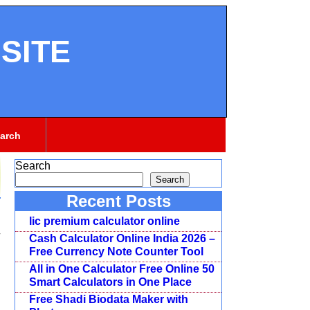
SITE
arch
Search
Search
Recent Posts
lic premium calculator online
Cash Calculator Online India 2026 –
Free Currency Note Counter Tool
All in One Calculator Free Online 50
Smart Calculators in One Place
Free Shadi Biodata Maker with