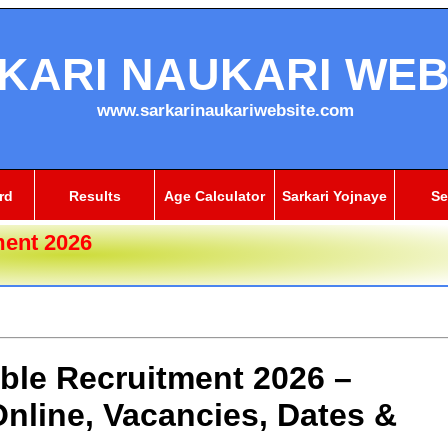
KARI NAUKARI WEB
www.sarkarinaukariwebsite.com
rd
Results
Age Calculator
Sarkari Yojnaye
Se
ment 2026
ble Recruitment 2026 –
Online, Vacancies, Dates &