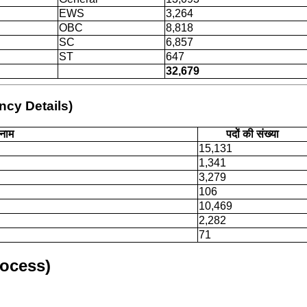
EWS
3,264
OBC
8,818
SC
6,857
ST
647
32,679
ancy Details)
नाम
पदों की संख्या
15,131
1,341
3,279
106
10,469
2,282
71
rocess)