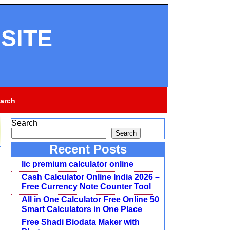
SITE
arch
Search
Search
Recent Posts
lic premium calculator online
Cash Calculator Online India 2026 –
Free Currency Note Counter Tool
6
All in One Calculator Free Online 50
Smart Calculators in One Place
Free Shadi Biodata Maker with