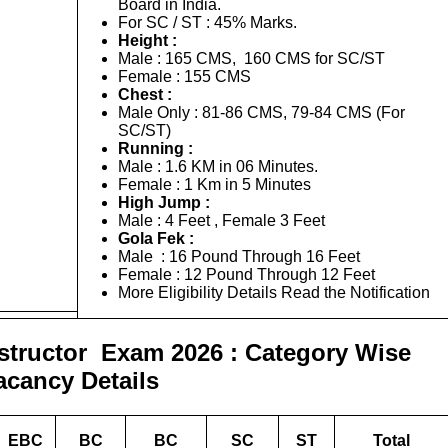
Board in India.
For SC / ST : 45% Marks.
Height :
Male : 165 CMS, 160 CMS for SC/ST
Female : 155 CMS
Chest :
Male Only : 81-86 CMS, 79-84 CMS (For
SC/ST)
Running :
Male : 1.6 KM in 06 Minutes.
Female : 1 Km in 5 Minutes
High Jump :
Male : 4 Feet , Female 3 Feet
Gola Fek :
Male : 16 Pound Through 16 Feet
Female : 12 Pound Through 12 Feet
More Eligibility Details Read the Notification
nstructor Exam 2026 :
Category Wise
acancy Details
EBC
BC
BC
SC
ST
Total