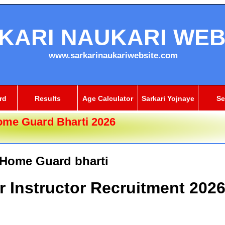
KARI NAUKARI WEB
www.sarkarinaukariwebsite.com
rd
Results
Age Calculator
Sarkari Yojnaye
Se
ome Guard Bharti 2026
 Home Guard bharti
r Instructor Recruitment 202