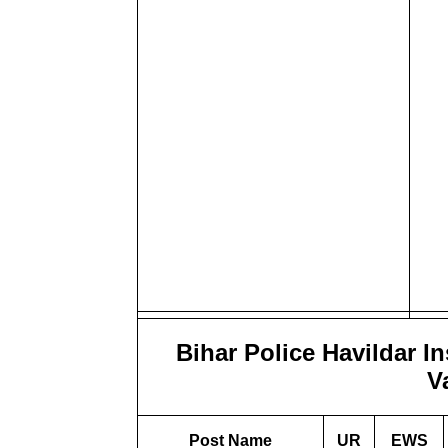
Bihar Police Havildar I
V
Post Name
UR
EWS