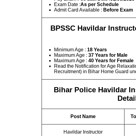
Exam Date :
As per Schedule
Admit Card Available :
Before Exam
BPSSC Havildar Instruct
Minimum Age :
18 Years
Maximum Age :
37 Years for Male
Maximum Age :
40 Years for Female
Read the Notification for Age Relaxati
Recruitment) in Bihar Home Guard unde
Bihar Police Havildar I
Detai
Post Name
To
Havildar Instructor