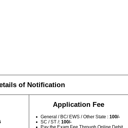
tails of Notification
Application Fee
General / BC/ EWS / Other State :
100/-
6
SC / ST /:
100/-
Pay the Exam Fee Through Online Debit