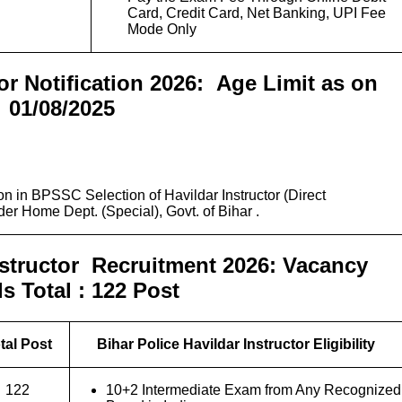
Card, Credit Card, Net Banking, UPI Fee
Mode Only
or Notification 2026:
Age Limit as on
01/08/2025
on in BPSSC Selection of Havildar Instructor (Direct
r Home Dept. (Special), Govt. of Bihar .
nstructor Recruitment 2026:
Vacancy
ls Total : 122 Post
tal Post
Bihar Police Havildar Instructor Eligibility
122
10+2 Intermediate Exam from Any Recognized