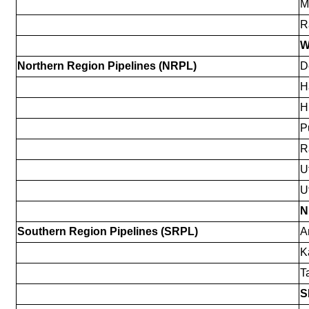
M
R
W
Northern Region Pipelines (NRPL)
D
H
H
P
R
U
U
N
Southern Region Pipelines (SRPL)
A
K
T
S