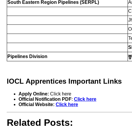
South Eastern Region Pipelines (SERPL)
A
C
J
O
T
S
Pipelines Division
क
IOCL Apprentices Important Links
Apply Online:
Click here
Official Notification PDF
:
Click here
Official Website:
Click here
Related Posts: