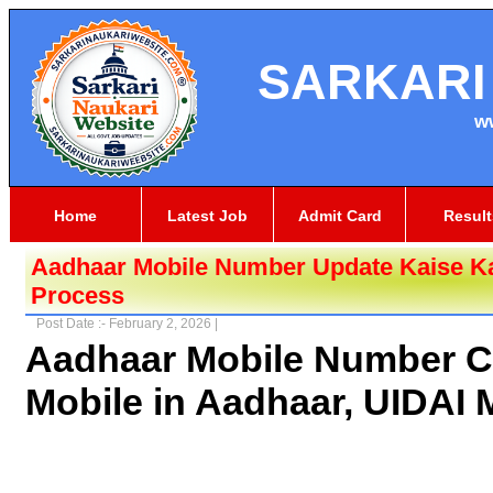
SARKARI
w
Home
Latest Job
Admit Card
Result
Aadhaar Mobile Number Update Kaise Ka
Process
Post Date :- February 2, 2026 |
Aadhaar Mobile Number C
Mobile in Aadhaar, UIDAI 