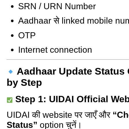
SRN / URN Number
Aadhaar से linked mobile nu
OTP
Internet connection
Aadhaar Update Status 
by Step
Step 1: UIDAI Official Webs
UIDAI की website पर जाएँ और
“Ch
Status”
option चुनें।