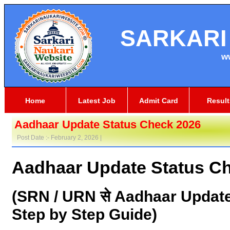
SARKARI
w
Home
Latest Job
Admit Card
Result
Aadhaar Update Status Check 2026
Post Date :- February 2, 2026 |
Aadhaar Update Status C
(SRN / URN से Aadhaar Update St
Step by Step Guide)