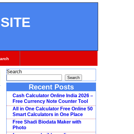
SITE
arch
Search
Search
Recent Posts
Cash Calculator Online India 2026 –
Free Currency Note Counter Tool
All in One Calculator Free Online 50
Smart Calculators in One Place
Free Shadi Biodata Maker with
Photo