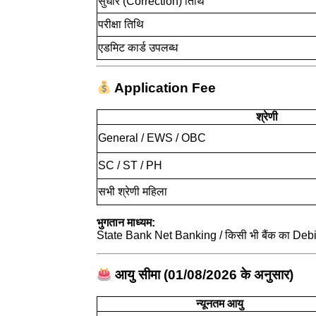
सुधार (Correction) तिथि
परीक्षा तिथि
एडमिट कार्ड उपलब्ध
Application Fee
श्रेणी
General / EWS / OBC
SC / ST / PH
सभी श्रेणी महिला
भुगतान माध्यम:
State Bank Net Banking / किसी भी बैंक का Debi
आयु सीमा (01/08/2026 के अनुसार)
न्यूनतम आयु