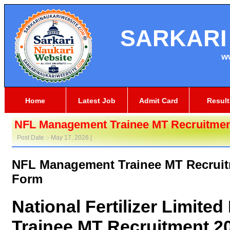
SARKARI
w
Home
Latest Job
Admit Card
Result
NFL Management Trainee MT Recruitmen
Post Date :- May 17, 2026 |
NFL Management Trainee MT Recruit
Form
National Fertilizer Limit
Trainee MT Recruitment 2