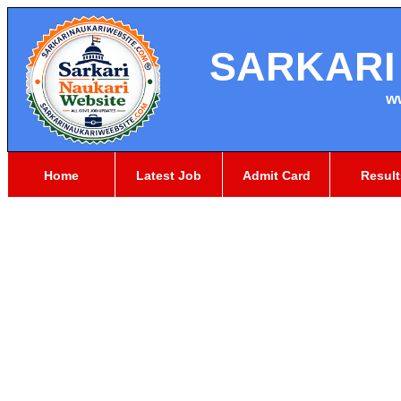
SARKARI
w
Home
Latest Job
Admit Card
Result